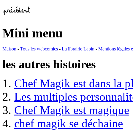
Mini menu
Maison
-
Tous les webcomics
-
La librairie Lapin
-
Mentions légales
les autres histoires
1.
Chef Magik est dans la p
2.
Les multiples personnali
3.
Chef Magik est magique
4.
chef magik se déchaine