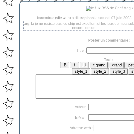
karaxatruc (
site web
) a dit
trop bon
le samedi 07 juin 2008
arg, la je ne resiste pas, ce strip est excellent et les jeux de mots su
encore, encore
Poster un commentaire :
Titre :
Texte :
Auteur :
E-Mail :
Adresse web :