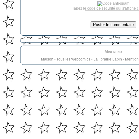
Tapez le code de sécurité qui s'affiche c
Mini menu
Maison
-
Tous les webcomics
-
La librairie Lapin
-
Mention