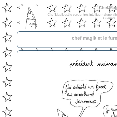
Chef Mag
Chef Magik est le sorcier très intelligent d'une tri
Guerrive.
chef magik et le fure