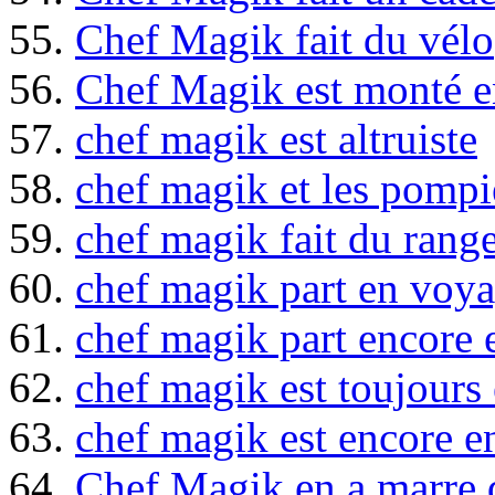
55.
Chef Magik fait du vélo
56.
Chef Magik est monté e
57.
chef magik est altruiste
58.
chef magik et les pompi
59.
chef magik fait du rang
60.
chef magik part en voy
61.
chef magik part encore
62.
chef magik est toujours
63.
chef magik est encore 
64.
Chef Magik en a marre 