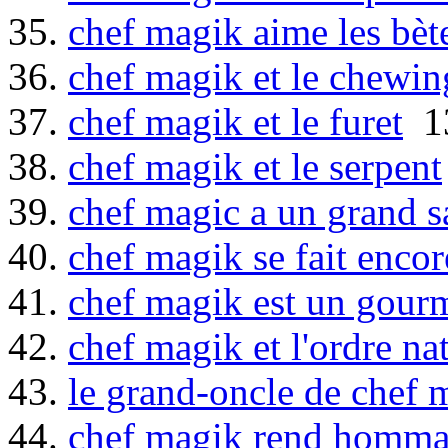
35.
chef magik aime les bèt
36.
chef magik et le chewi
37.
chef magik et le furet
13
38.
chef magik et le serpent
39.
chef magic a un grand s
40.
chef magik se fait encor
41.
chef magik est un gour
42.
chef magik et l'ordre na
43.
le grand-oncle de chef 
44.
chef magik rend homm