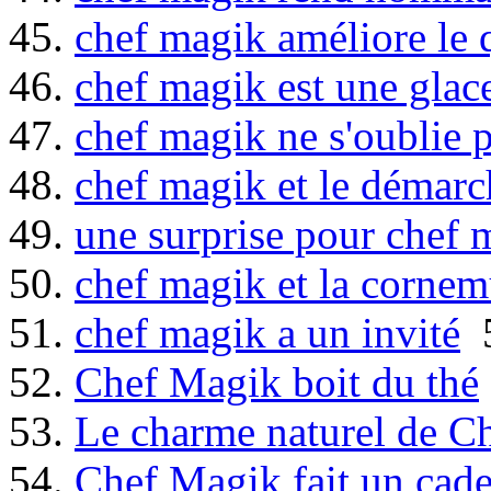
45.
chef magik améliore le 
46.
chef magik est une glac
47.
chef magik ne s'oublie 
48.
chef magik et le démarc
49.
une surprise pour chef 
50.
chef magik et la corne
51.
chef magik a un invité
5
52.
Chef Magik boit du thé
53.
Le charme naturel de C
54.
Chef Magik fait un cad