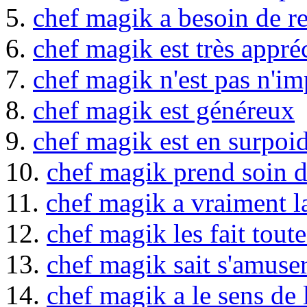
5.
chef magik a besoin de r
6.
chef magik est très appré
7.
chef magik n'est pas n'im
8.
chef magik est généreux
9.
chef magik est en surpoi
10.
chef magik prend soin 
11.
chef magik a vraiment la
12.
chef magik les fait tout
13.
chef magik sait s'amuse
14.
chef magik a le sens de 