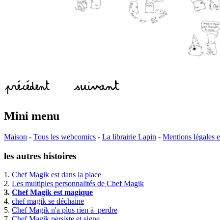
Mini menu
Maison
-
Tous les webcomics
-
La librairie Lapin
-
Mentions légales
les autres histoires
1.
Chef Magik est dans la place
2.
Les multiples personnalités de Chef Magik
3.
Chef Magik est magique
4.
chef magik se déchaine
5.
Chef Magik n'a plus rien à perdre
7.
Chef Magik persiste et signe