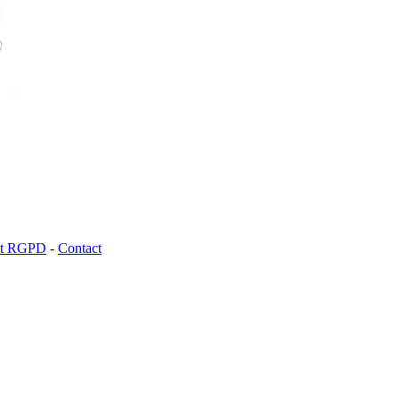
 et RGPD
-
Contact