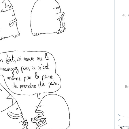
46.
En