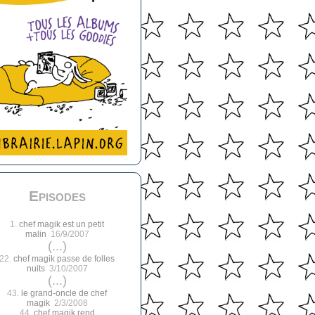
Episodes
1.
chef magik est un petit
malin
16/9/2007
(...)
22.
chef magik passe de folles
nuits
3/10/2007
(...)
43.
le grand-oncle de chef
magik
2/3/2008
44.
chef magik rend