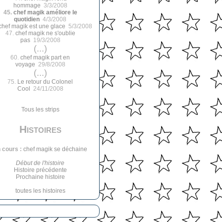
hommage
3/3/2008
45.
chef magik améliore le
quotidien
4/3/2008
chef magik est une glace
5/3/2008
47.
chef magik ne s'oublie
pas
19/3/2008
(...)
60.
chef magik part en
voyage
29/8/2008
(...)
75.
Le retour du Colonel
Cool
24/11/2008
Tous les strips
Histoires
 cours :
chef magik se déchaine
Début de l'histoire
Histoire précédente
Prochaine histoire
toutes les histoires