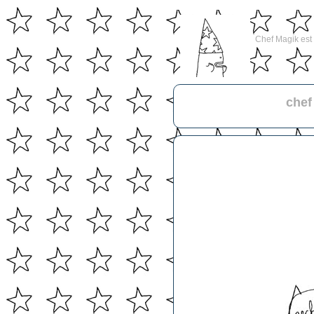
Chef Magik est l
chef