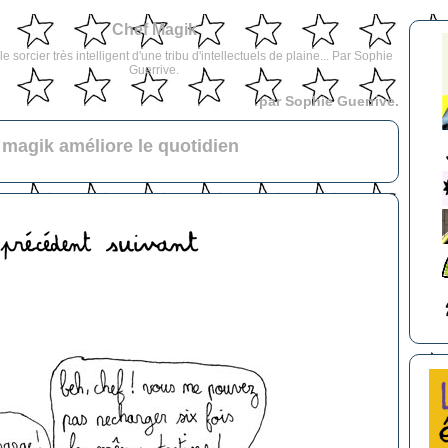
Chef Magik
e sorcier très intelligent d'une tribu d'intellectuels de plaine... Par Sophie
Guerrive.
par Sophie Guerrive.
 magik améliore le quotidien