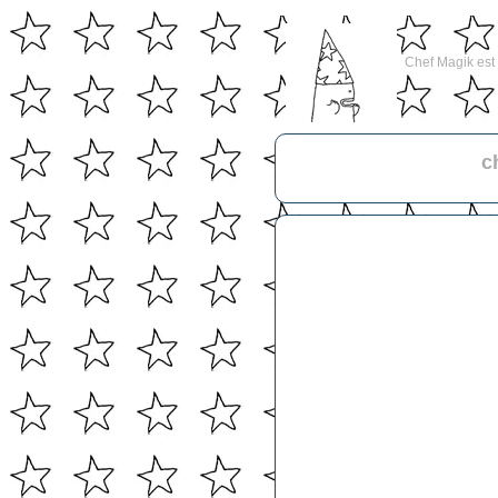
Chef Magik est l
c