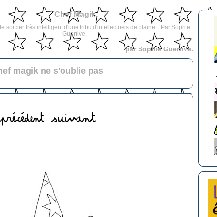
Chef Magik
e sorcier très intelligent d'une tribu d'intellectuels de plaine... Par Sophie
Guerrive.
par Sophie Guerrive.
hef magik ne s'oublie pas