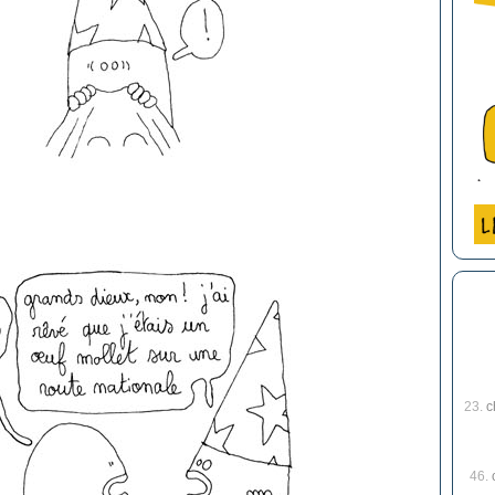
23.
c
46.