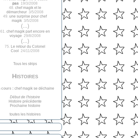
pas
19/3/2008
48.
chef magik et le
démarcheur
3/5/2008
49.
une surprise pour chef
magik
3/5/2008
(...)
61.
chef magik part encore en
voyage
29/8/2008
(...)
75.
Le retour du Colonel
Cool
24/11/2008
Tous les strips
Histoires
 cours :
chef magik se déchaine
Début de l'histoire
Histoire précédente
Prochaine histoire
toutes les histoires