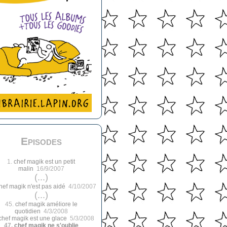
Episodes
1.
chef magik est un petit
malin
16/9/2007
(...)
hef magik n'est pas aidé
4/10/2007
(...)
45.
chef magik améliore le
quotidien
4/3/2008
chef magik est une glace
5/3/2008
47.
chef magik ne s'oublie