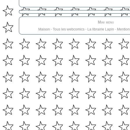
Mini menu
Maison
-
Tous les webcomics
-
La librairie Lapin
-
Mention