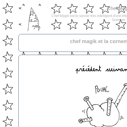
Chef Mag
Chef Magik est le sorcier très intelligent d'une tri
Guerrive.
chef magik et la corne