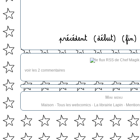
voir les 2 commentaires
Mini menu
Maison
-
Tous les webcomics
-
La librairie Lapin
-
Mention